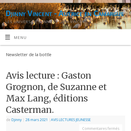
Djinny Vincent - Autrice en Camargue
LES UNIVERS DE DJINNY ET GINA VINCENT
MENU
Newsletter de la bottle
Avis lecture : Gaston
Grognon, de Suzanne et
Max Lang, éditions
Casterman.
de
Djinny
|
28 mars 2021
|
AVIS LECTURES JEUNESSE
Commentaires fermés