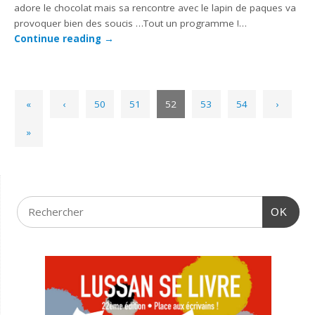
adore le chocolat mais sa rencontre avec le lapin de paques va
provoquer bien des soucis …Tout un programme !…
Continue reading
→
«
‹
50
51
52
53
54
›
»
OK