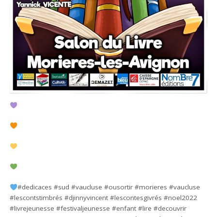
#dedicaces #sud #vaucluse #ousortir #morieres #vaucluse
#lescontstimbrés #djinnyvincent #lescontesgivrés #noel2022
#livrejeunesse #festivaljeunesse #enfant #lire #decouvrir