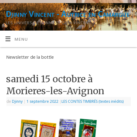
Djinny Vincent - Autrice en Camargue
LES UNIVERS DE DJINNY ET GINA VINCENT
MENU
Newsletter de la bottle
samedi 15 octobre à
Morieres-les-Avignon
de
Djinny
|
1 septembre 2022
|
LES CONTES TIMBRÉS (textes inédits)